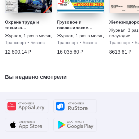
Охрана труда и
Грузовое и
Железнодор
техника
пассажирское
Журнал
,
3 раз
безопасности на
автохозяйство
Журнал
,
1 раз в месяц
Журнал
,
1 раз в месяц
полугодие
автотранспортных
Транспорт
•
Бизнес
Транспорт
•
Бизнес
Транспорт
•
Б
предприятиях и в
транспортных цехах
12 800,14 ₽
16 035,60 ₽
8613,61 ₽
Вы недавно смотрели