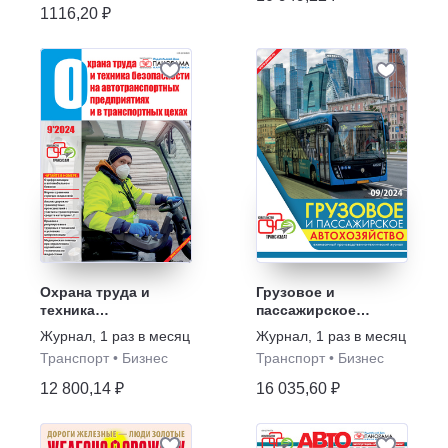
1116,20 ₽
Охрана труда и
Грузовое и
техника
пассажирское
безопасности на
автохозяйство
Журнал
,
1 раз в месяц
Журнал
,
1 раз в месяц
автотранспортных
Транспорт
•
Бизнес
Транспорт
•
Бизнес
предприятиях и в
транспортных цехах
12 800,14 ₽
16 035,60 ₽