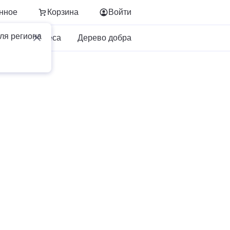
нное
Корзина
Войти
ля региона
Для бизнеса
Дерево добра