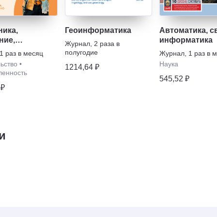
ника,
Геоинформатика
Автоматика, с
ние,
информатика
Журнал
,
2 раза в
ионирование
полугодие
1 раз в месяц
Журнал
,
1 раз в 
ьство
•
Наука
1214,64 ₽
енность
545,52 ₽
 ₽
и