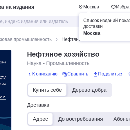
а на издания
Москва
Избра
Список изданий пока
доставки
Москва
азовая промышленность
Нефтяное хозяйство
Нефтяное хозяйство
Наука
•
Промышленность
К описанию
Сравнить
Поделиться
Купить себе
Дерево добра
Доставка
Адрес
До востребования
Абоне