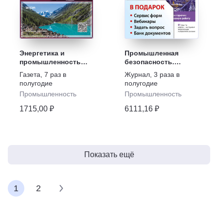
Энергетика и
Промышленная
промышленность
безопасность.
России
Разъяснения.
Газета
,
7 раз в
Журнал
,
3 раза в
Вопросы и ответы +
полугодие
полугодие
в подарок Задать
Промышленность
Промышленность
вопрос + «Сервис
форм» + вебинары +
1715,00 ₽
6111,16 ₽
Банк документов
Показать ещё
1
2