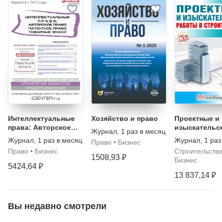
Интеллектуальные
Хозяйство и право
Проектные и
права: Авторское
изыскательс
Журнал
,
1 раз в месяц
право. Патентное
работы в
Журнал
,
1 раз в месяц
Журнал
,
1 раз
Право
•
Бизнес
право. Товарные
строительст
Право
•
Бизнес
Строительств
знаки
1508,93 ₽
Бизнес
5424,64 ₽
13 837,14 ₽
Вы недавно смотрели