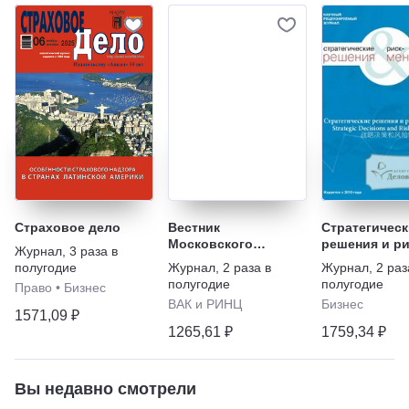
Страховое дело
Вестник
Стратегическ
Московского
решения и ри
Журнал
,
3 раза в
финансово-
менеджмент
полугодие
Журнал
,
2 раза в
Журнал
,
2 раз
юридического
полугодие
полугодие
Право
•
Бизнес
университета МФЮА
ВАК и РИНЦ
Бизнес
1571,09 ₽
1265,61 ₽
1759,34 ₽
Вы недавно смотрели