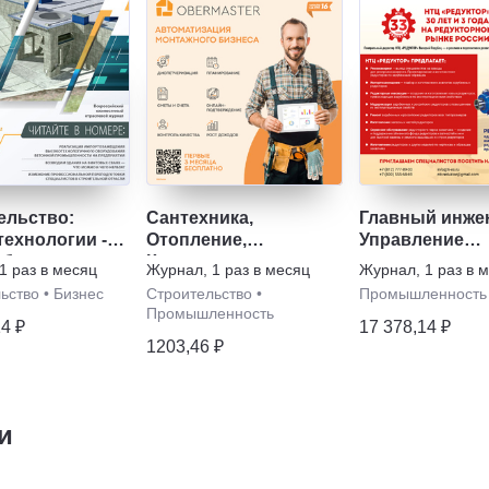
ельство:
Сантехника,
Главный инже
технологии -
Отопление,
Управление
оборудование
Кондиционирование
промышленн
1 раз в месяц
Журнал
,
1 раз в месяц
Журнал
,
1 раз в 
производство
ьство
•
Бизнес
Строительство
•
Промышленность
Промышленность
14 ₽
17 378,14 ₽
1203,46 ₽
и