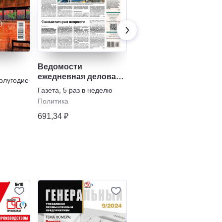
Ведомости
Коммерсантъ
ежедневная деловая
(понедельник-
полугодие
газета
пятница)
Газета
,
5 раз в неделю
Газета
,
5 раз в неделю
Политика
Бизнес
•
Политика
691,34 ₽
881,16 ₽