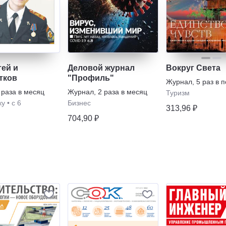
тей и
Деловой журнал
Вокруг Света
тков
"Профиль"
Журнал
,
5 раз в 
 раза в месяц
Журнал
,
2 раза в месяц
Туризм
ку
•
с 6
Бизнес
313,96 ₽
704,90 ₽