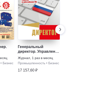
нер.
Генеральный
Методы менеджмента
директор. Управление
качества
ым
промышленным
месяц
Журнал
,
1 раз в месяц
Журнал
,
1 раз в месяц
м
предприятием
•
Бизнес
Промышленность
•
Бизнес
Бизнес
17 157,60 ₽
6774,09 ₽