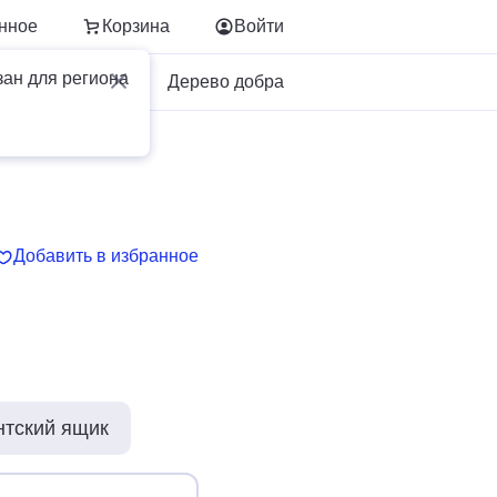
нное
Корзина
Войти
зан для региона
Для бизнеса
Дерево добра
Добавить в избранное
нтский ящик