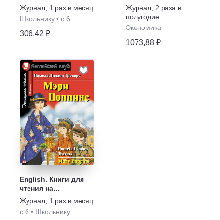
сказки
политике (Russia in
Журнал
,
1 раз в месяц
Журнал
,
2 раза в
global affairs)
полугодие
Школьнику
•
с 6
Экономика
306,42 ₽
1073,88 ₽
English. Книги для
чтения на
английском языке
Журнал
,
1 раз в месяц
для школьников
с 6
•
Школьнику