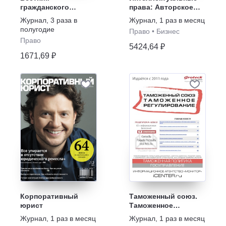
гражданского
права: Авторское
процесса
право. Патентное
Журнал
,
3 раза в
Журнал
,
1 раз в месяц
право. Товарные
полугодие
Право
•
Бизнес
знаки
Право
5424,64 ₽
1671,69 ₽
Корпоративный
Таможенный союз.
юрист
Таможенное
регулирование
Журнал
,
1 раз в месяц
Журнал
,
1 раз в месяц