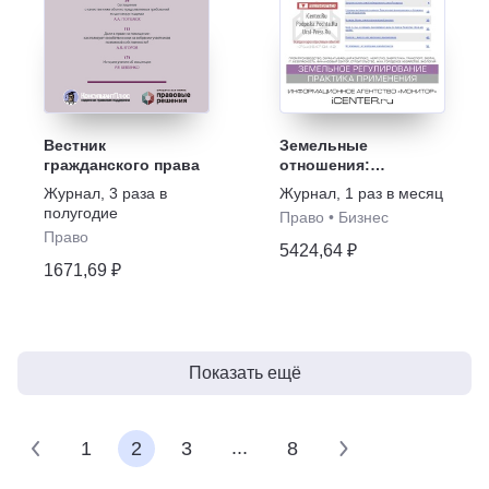
Вестник
Земельные
гражданского права
отношения:
регулирование.
Журнал
,
3 раза в
Журнал
,
1 раз в месяц
Практика.
полугодие
Право
•
Бизнес
Региональные
Право
аспекты
5424,64 ₽
1671,69 ₽
Показать ещё
...
1
2
3
8