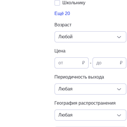
Школьнику
Ещё 20
Возраст
Любой
Цена
от
₽
-
до
₽
Периодичность выхода
Любая
География распространения
Любая