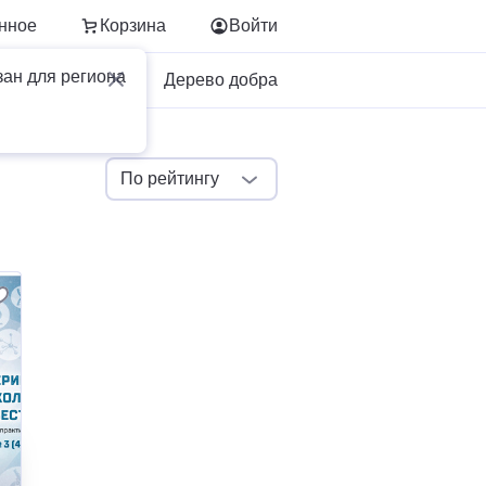
нное
Корзина
Войти
зан для региона
Для бизнеса
Дерево добра
По рейтингу