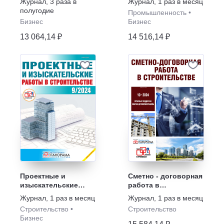
Журнал
,
3 раза в
Журнал
,
1 раз в месяц
подготовка
полугодие
Промышленность
•
персонала и
Бизнес
Бизнес
поддержание его
квалификации
13 064,14 ₽
14 516,14 ₽
Проектные и
Сметно - договорная
изыскательские
работа в
работы в
строительстве
Журнал
,
1 раз в месяц
Журнал
,
1 раз в месяц
строительстве
Строительство
•
Строительство
Бизнес