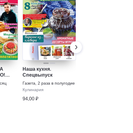
ДА
Наша кухня.
Специальный выпус
О!
Спецвыпуск
журнала "Рецепты на
пты,
бис"
есяц
Газета
,
2 раза в полугодие
Журнал
,
2 раза в
е +
полугодие
Кулинария
товки
Кулинария
94,00 ₽
299,65 ₽