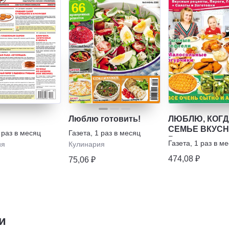
Люблю готовить!
ЛЮБЛЮ, КОГ
СЕМЬЕ ВКУСН
 раз в месяц
Газета
,
1 раз в месяц
Вкусные реце
Газета
,
1 раз в м
ия
Кулинария
Пироги, Горяче
474,08 ₽
75,06 ₽
Салаты и Заго
и