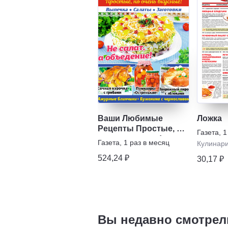
Ваши Любимые
Ложка
Рецепты Простые, но
Газета
,
1
очень вкусные!
Газета
,
1 раз в месяц
Кулинар
Выпечка, Салаты,
524,24 ₽
Заготовки
30,17 ₽
Вы недавно смотрел