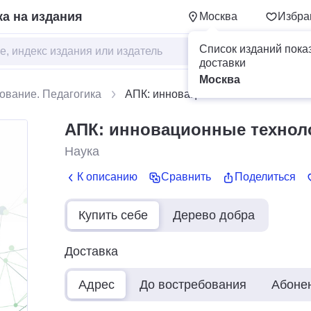
а на издания
Москва
Избра
Список изданий пока
доставки
Москва
ование. Педагогика
АПК: инновационные технологии
АПК: инновационные технол
Наука
К описанию
Сравнить
Поделиться
Купить себе
Дерево добра
Доставка
Адрес
До востребования
Абоне