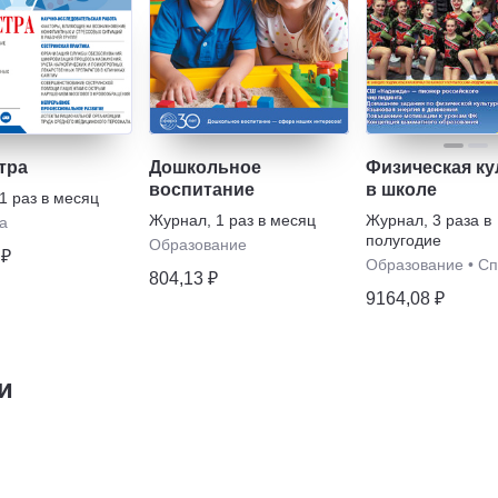
тра
Дошкольное
Физическая ку
воспитание
в школе
1 раз в месяц
Журнал
,
1 раз в месяц
Журнал
,
3 раза в
а
полугодие
Образование
 ₽
Образование
•
Сп
804,13 ₽
9164,08 ₽
и