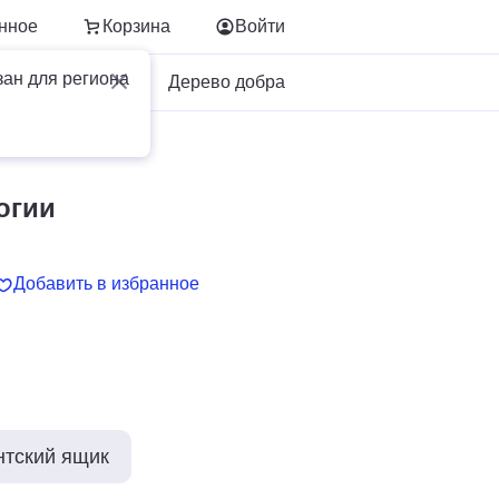
нное
Корзина
Войти
зан для региона
Для бизнеса
Дерево добра
огии
Добавить в избранное
нтский ящик