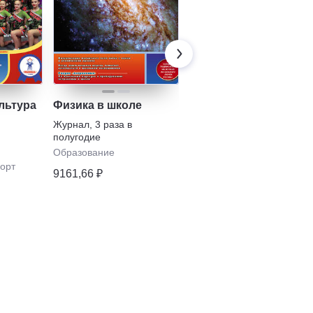
льтура
Физика в школе
Школа и
производство
Журнал
,
3 раза в
полугодие
Журнал
,
3 раза в
полугодие
Образование
орт
с 12
•
Школьнику
9161,66 ₽
9156,82 ₽