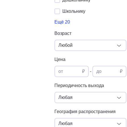
Школьнику
Ещё 20
Возраст
Любой
Цена
от
₽
-
до
₽
Периодичность выхода
Любая
География распространения
Любая