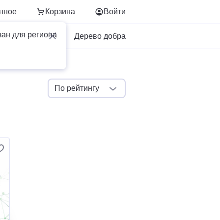
нное
Корзина
Войти
зан для региона
Для бизнеса
Дерево добра
По рейтингу