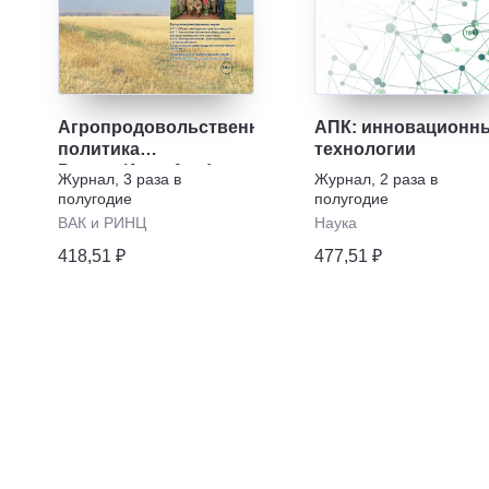
Агропродовольственная
АПК: инновационн
политика
технологии
России/Agro-food
Журнал
,
3 раза в
Журнал
,
2 раза в
policy in Russia
полугодие
полугодие
ВАК и РИНЦ
Наука
418,51 ₽
477,51 ₽