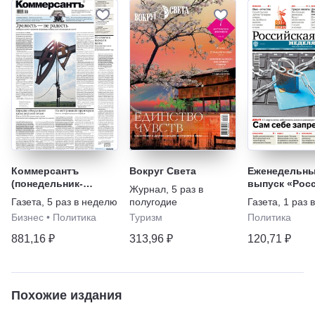
Коммерсантъ
Вокруг Света
Еженедельн
(понедельник-
выпуск «Рос
Журнал
,
5 раз в
пятница)
газеты» - Не
Газета
,
5 раз в неделю
полугодие
Газета
,
1 раз 
Бизнес
•
Политика
Туризм
Политика
881,16 ₽
313,96 ₽
120,71 ₽
Похожие издания