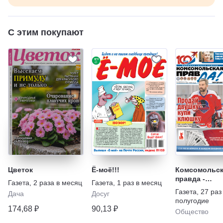
С этим покупают
Цветок
Ё-моё!!!
Комсомольск
правда -
Газета
,
2 раза в месяц
Газета
,
1 раз в месяц
Еженедельни
Газета
,
27 раз
Дача
Досуг
"Телепрогра
полугодие
174,68 ₽
90,13 ₽
Общество