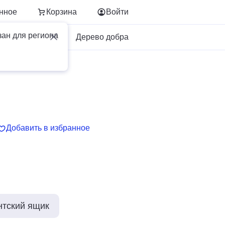
нное
Корзина
Войти
зан для региона
Для бизнеса
Дерево добра
Добавить в избранное
нтский ящик