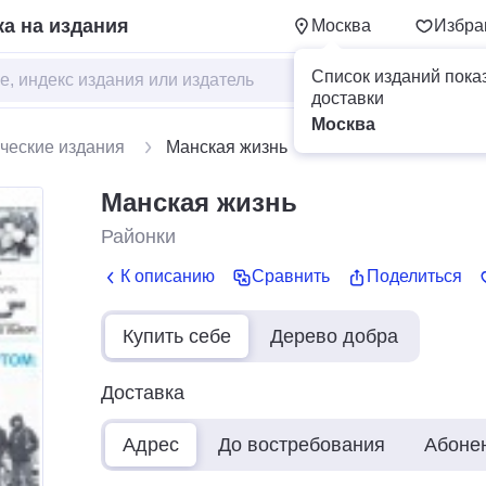
а на издания
Москва
Избра
Список изданий пока
доставки
Москва
ческие издания
Манская жизнь
Манская жизнь
Районки
К описанию
Сравнить
Поделиться
Купить себе
Дерево добра
Доставка
Адрес
До востребования
Абоне