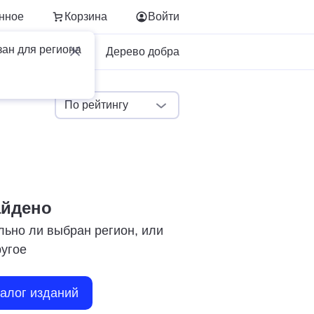
нное
Корзина
Войти
зан для региона
Для бизнеса
Дерево добра
По рейтингу
айдено
льно ли выбран регион, или
ругое
талог изданий