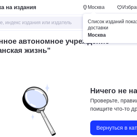
а на издания
Москва
Избра
Список изданий пока
доставки
Москва
енное автономное учреждение
анская жизнь"
Ничего не н
Проверьте, прави
поищите что-то д
Вернуться в ка