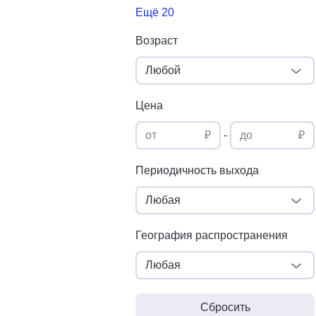
Ещё 20
Возраст
Любой
Цена
от
₽
-
до
₽
Периодичность выхода
Любая
География распространения
Любая
Сбросить