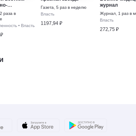
но-
журнал
Газета
,
5 раз в неделю
шленного
2 раза в
Журнал
,
1 раз в 
Власть
кса России
е
Власть
1197,94 ₽
енность
•
Власть
272,75 ₽
 ₽
и