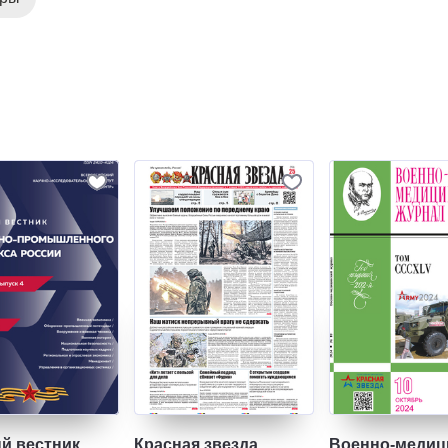
й вестник
Красная звезда
Военно-медиц