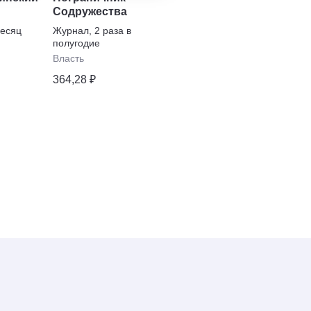
Содружества
Газета
,
1 раз в неделю
месяц
Журнал
,
2 раза в
Власть
полугодие
345,05 ₽
Власть
364,28 ₽