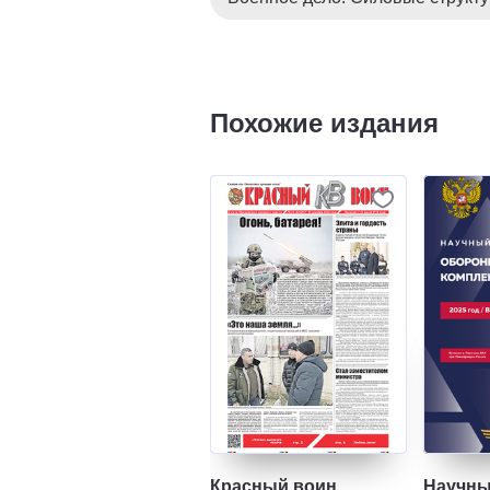
Похожие издания
Красный воин
Научны