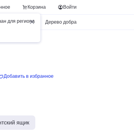
нное
Корзина
Войти
зан для региона
Для бизнеса
Дерево добра
Добавить в избранное
нтский ящик