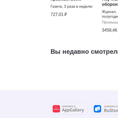
оборон
Газета
,
3 раза в неделю
промы
Журнал
,
727,01 ₽
компле
полугоди
Промышл
3458,46
Вы недавно смотрел