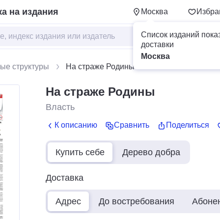
а на издания
Москва
Избра
Список изданий пока
доставки
Москва
ые структуры
На страже Родины
На страже Родины
Власть
К описанию
Сравнить
Поделиться
Купить себе
Дерево добра
Доставка
Адрес
До востребования
Абоне