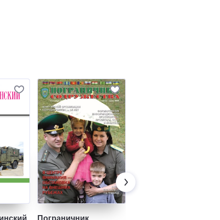
инский
Пограничник
Граница России