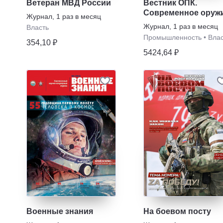
Ветеран МВД России
Вестник ОПК.
Современное оруж
Журнал
,
1 раз в месяц
Журнал
,
1 раз в месяц
Власть
Промышленность
•
Влас
354,10 ₽
5424,64 ₽
Военные знания
На боевом посту