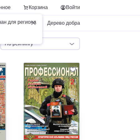
нное
Корзина
Войти
зан для региона
Для бизнеса
Дерево добра
По рейтингу