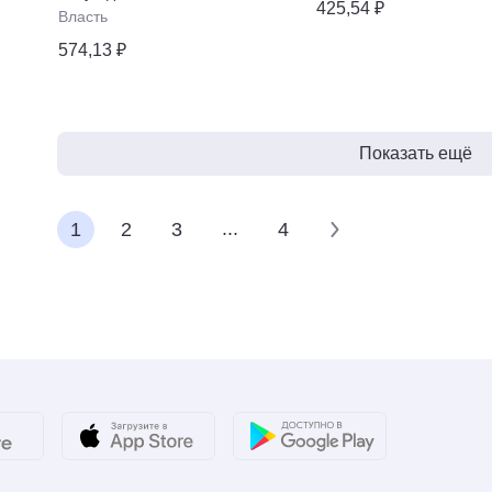
425,54 ₽
Власть
574,13 ₽
Показать ещё
...
1
2
3
4