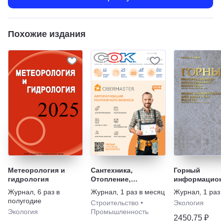
Похожие издания
Метеорология и
Сантехника,
Горный
гидрология
Отопление,
информацион
Кондиционирование
аналитическ
Журнал
,
6 раз в
Журнал
,
1 раз в месяц
Журнал
,
1 раз
бюллетень (н
полугодие
Строительство
•
Экология
технический 
Экология
Промышленность
Mining Inform
2450,75 ₽