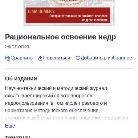
Рациональное освоение недр
Экология
Сравнить
Поделиться
Добавить в избранное
Об издании
Научно-технический и методический журнал
охватывает широкий спектр вопросов
недропользования, в том числе правового и
нормативно-методического обеспечения,
экономической стратегии и инновационного развития
российского горнопромышленного комплекса.
Ещё
Тематики