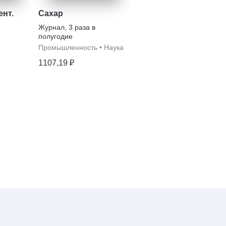
нт.
Сахар
Вопросы
политической
Журнал
,
3 раза в
экономии
полугодие
Журнал
,
2 раза в
полугодие
Промышленность
•
Наука
Экономика
1107,19 ₽
650,89 ₽