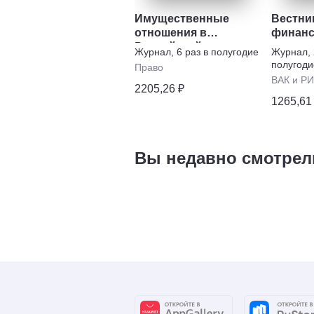
Имущественные
Вестни
отношения в
финанс
Российской
юридич
Журнал
,
6 раз в полугодие
Журнал
,
Федерации
универ
полугоди
Право
ВАК и Р
2205,26 ₽
1265,61
Вы недавно смотрел