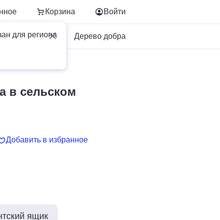
нное
Корзина
Войти
зан для региона
Для бизнеса
Дерево добра
яйстве
а в сельском
Добавить в избранное
нтский ящик