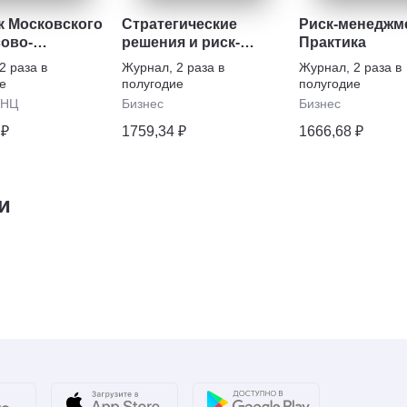
к Московского
Стратегические
Риск-менеджме
ово-
решения и риск-
Практика
еского
менеджмент
2 раза в
Журнал
,
2 раза в
Журнал
,
2 раза в
ситета МФЮА
е
полугодие
полугодие
ИНЦ
Бизнес
Бизнес
 ₽
1759,34 ₽
1666,68 ₽
и