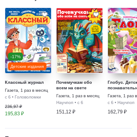
-17%
Детские издания
Классный журнал
Почемучкам обо
Глобус. Детс
всем на свете
познавательн
Газета
,
1 раз в месяц
развлекател
Газета
,
1 раз в месяц
Газета
,
1 раз 
с 6
•
Головоломки
газета
Научпоп
•
с 6
с 6
•
Научпоп
236,97 ₽
151,12 ₽
162,79 ₽
195,83 ₽