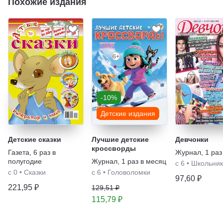
Похожие издания
-10%
Детские издания
Детские сказки
Лучшие детские
Девчонки
кроссворды
Газета
,
6 раз в
Журнал
,
1 раз
полугодие
Журнал
,
1 раз в месяц
с 6
•
Школьник
с 0
•
Сказки
с 6
•
Головоломки
97,60 ₽
221,95 ₽
129,51 ₽
115,79 ₽