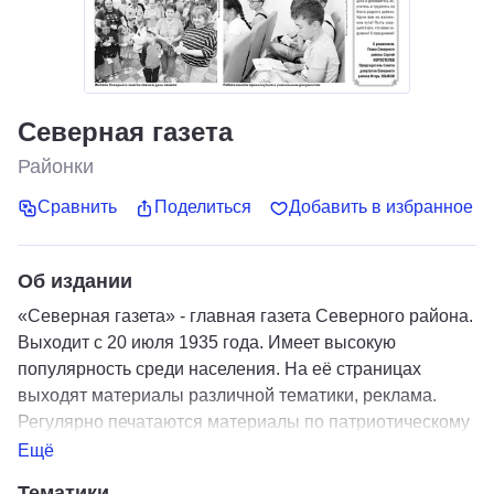
Северная газета
Районки
Сравнить
Поделиться
Добавить в избранное
Об издании
«Северная газета» - главная газета Северного района.
Выходит с 20 июля 1935 года. Имеет высокую
популярность среди населения. На её страницах
выходят материалы различной тематики, реклама.
Регулярно печатаются материалы по патриотическому
воспитанию, краеведению, о судьбах земляков, о
Ещё
спорте и здоровом образе жизни.
Тематики