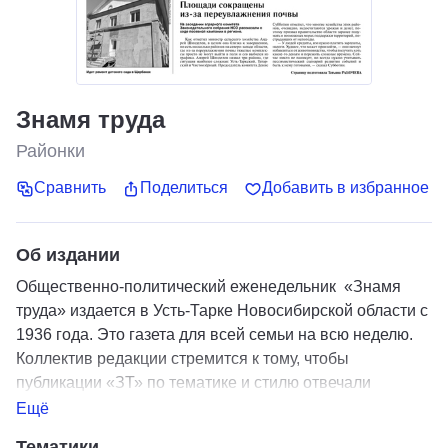
Знамя труда
Районки
Сравнить
Поделиться
Добавить в избранное
Об издании
Общественно-политический еженедельник «Знамя
труда» издается в Усть-Тарке Новосибирской области с
1936 года. Это газета для всей семьи на всю неделю.
Коллектив редакции стремится к тому, чтобы
публикации «ЗТ» по тематике и стилю отвечали
интересам и вкусам разных поколений. Тираж - 1500
Ещё
экз.
Тематики