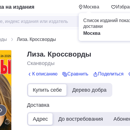
а на издания
Москва
Избра
Список изданий пока
доставки
Москва
рды
Лиза. Кроссворды
Лиза. Кроссворды
Сканворды
К описанию
Сравнить
Поделиться
Купить себе
Дерево добра
Доставка
Адрес
До востребования
Абоне