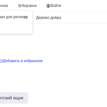
нное
Корзина
Войти
зан для региона
Для бизнеса
Дерево добра
Добавить в избранное
нтский ящик