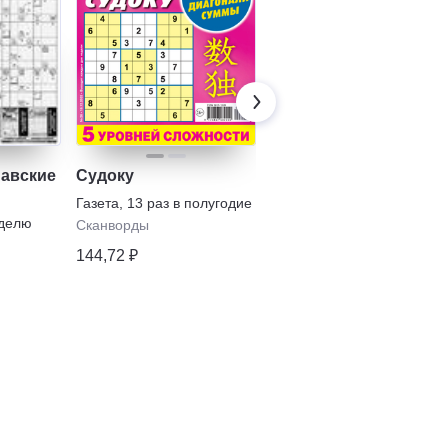
навские
Судоку
Лиза. Судоку
сложные
Газета
,
13 раз в полугодие
еделю
Газета
,
7 раз в полугодие
Сканворды
Сканворды
144,72 ₽
96,31 ₽