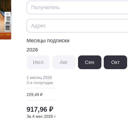
Месяцы подписки
2026
Июл
Авг
Сен
Окт
1 месяц
2026
2
-е полугодие
229,49 ₽
917,96 ₽
За
4
мес
2026
г