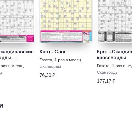
 Скандинавские
Крот - Слог
Крот - Сканди
орды.
кроссворды
Газета
,
1 раз в месяц
пуск
 раз в месяц
Газета
,
1 раз в н
Сканворды
ды
Сканворды
76,30 ₽
177,17 ₽
и