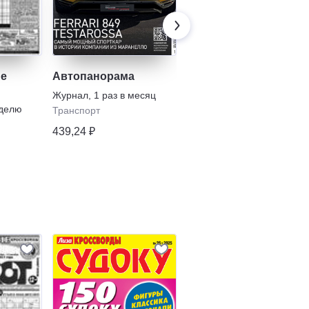
ие
Автопанорама
Лиза. Кейворды
Журнал
,
1 раз в месяц
Газета
,
13 раз в полугодие
еделю
Транспорт
Сканворды
439,24 ₽
185,70 ₽