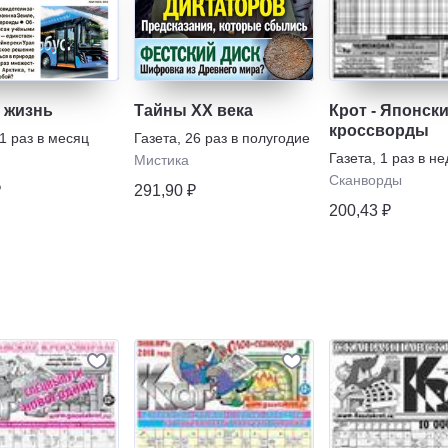
и жизнь
Тайны XX века
Крот - Японск
кроссворды
1 раз в месяц
Газета
,
26 раз в полугодие
Газета
,
1 раз в н
Мистика
Сканворды
₽
291,90 ₽
200,43 ₽