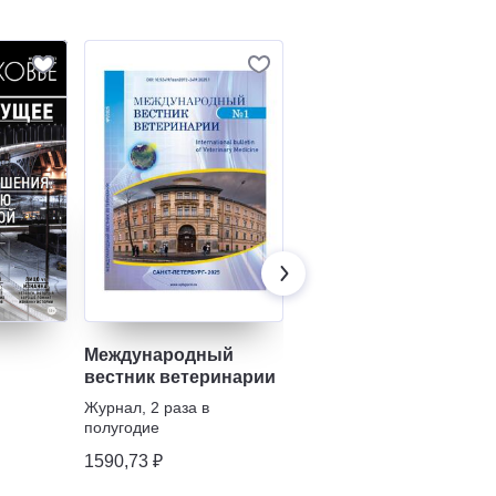
Международный
Зоотехния
вестник ветеринарии
Журнал
,
6 раз в полугодие
Журнал
,
2 раза в
Животные
полугодие
1535,31 ₽
1590,73 ₽