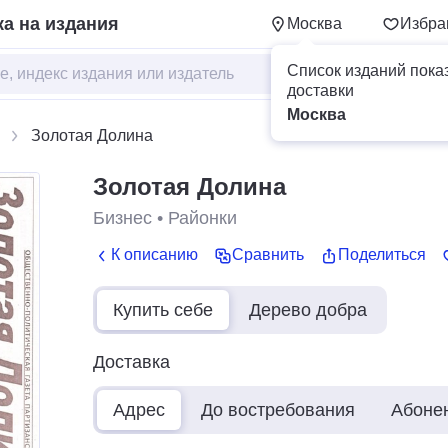
а на издания
Москва
Избра
Список изданий пока
доставки
Москва
Золотая Долина
Золотая Долина
Бизнес
•
Районки
К описанию
Сравнить
Поделиться
Купить себе
Дерево добра
Доставка
Адрес
До востребования
Абоне