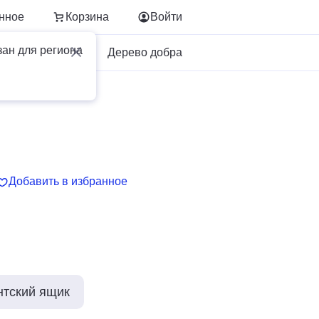
нное
Корзина
Войти
зан для региона
Для бизнеса
Дерево добра
Добавить в избранное
нтский ящик