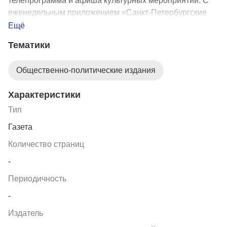
телепрограмма и афиша культурных мероприятий. С
еженедельным приложением «Санкт-Петербургские
ведомости. Афиша недели».
Ещё
Тематики
Общественно-политические издания
Характеристики
Тип
Газета
Количество страниц
-
Периодичность
-
Издатель