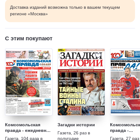
Доставка изданий возможна только в вашем текущем
регионе «Москва»
С этим покупают
Комсомольская
Загадки истории
Комсомольск
правда - ежедневная
правда -
Газета
,
26 раз в
газета
Еженедельни
Газета
,
104 раза в
полугодие
Газета
,
27 раз