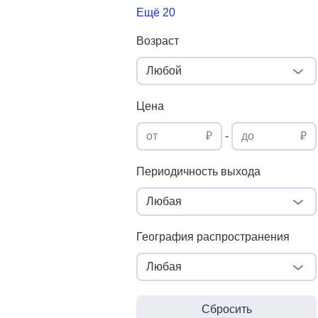
Ещё 20
Возраст
Любой
Цена
от
₽
-
до
₽
Периодичность выхода
Любая
География распространения
Любая
Сбросить