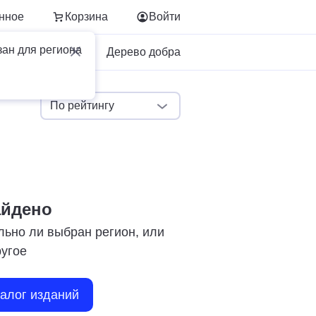
нное
Корзина
Войти
зан для региона
Для бизнеса
Дерево добра
По рейтингу
айдено
льно ли выбран регион, или
ругое
талог изданий