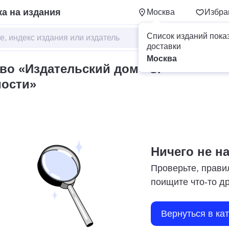
а на издания
Москва
Избра
Список изданий пока
доставки
Москва
о «Издательский дом «С.-
мости»
Ничего не н
Проверьте, прави
поищите что-то д
Вернуться в ка