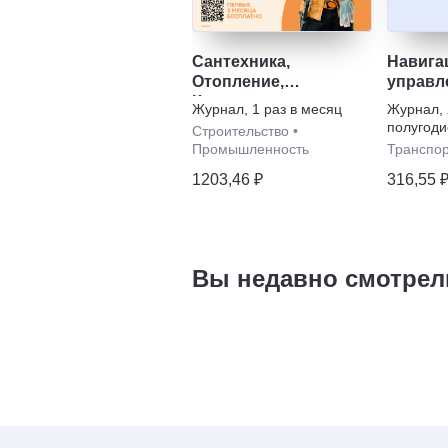
Сантехника,
Навига
Отопление,
управл
Кондиционирование
летате
Журнал
,
1 раз в месяц
Журнал
,
аппара
полугоди
Строительство
•
Промышленность
Транспо
1203,46 ₽
316,55 
Вы недавно смотрел