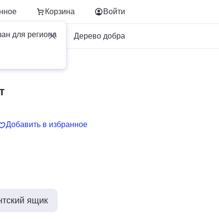
нное
Корзина
Войти
зан для региона
Для бизнеса
Дерево добра
т
Добавить в избранное
нтский ящик