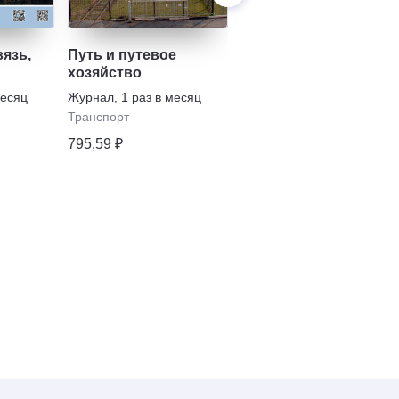
вязь,
Путь и путевое
Вагоны и вагонное
хозяйство
хозяйство
месяц
Журнал
,
1 раз в месяц
Журнал
,
2 раза в
полугодие
Транспорт
Транспорт
795,59 ₽
878,42 ₽