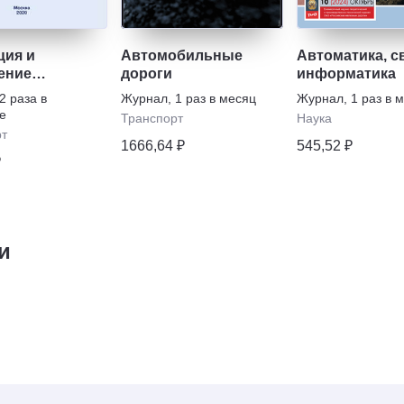
ция и
Автомобильные
Автоматика, с
ение
дороги
информатика
льными
2 раза в
Журнал
,
1 раз в месяц
Журнал
,
1 раз в 
тами
е
Транспорт
Наука
рт
1666,64 ₽
545,52 ₽
₽
и