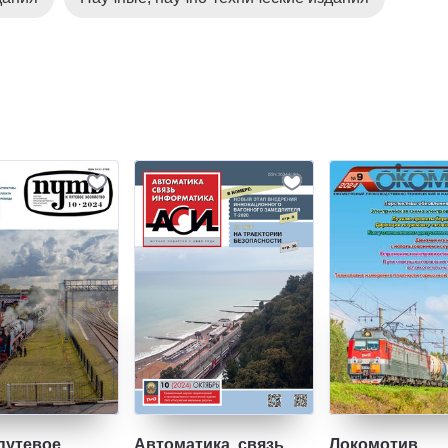
путевое
Автоматика, связь,
Локомотив