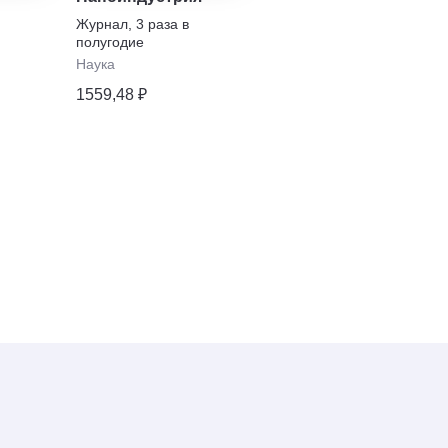
госсекторе
Журнал
,
3 раза в
полугодие
Журнал
,
1 раз в месяц
Наука
Цифровизация
1559,48 ₽
3288,42 ₽