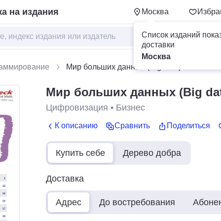
а на издания
Москва
Избра
Список изданий пока
доставки
Москва
раммирование
Мир больших данных (Big data)
Мир больших данных (Big dat
Цифровизация
•
Бизнес
К описанию
Сравнить
Поделиться
Купить себе
Дерево добра
Доставка
Адрес
До востребования
Абоне