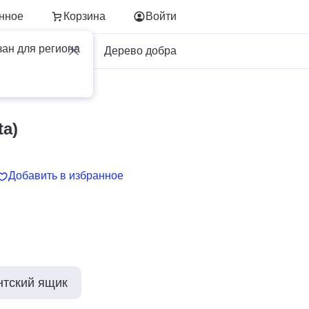
нное
Корзина
Войти
зан для региона
Для бизнеса
Дерево добра
a)
Добавить в избранное
нтский ящик