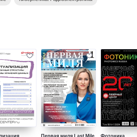
лизация.
Первая миля Last Mile
Фотоника