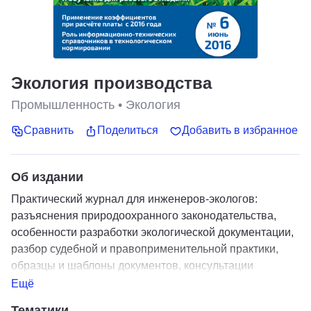
Экология производства
Промышленность
•
Экология
Сравнить
Поделиться
Добавить в избранное
Об издании
Практический журнал для инженеров-экологов:
разъяснения природоохранного законодательства,
особенности разработки экологической документации,
разбор судебной и правоприменительной практики,
образцы и шаблоны документов, консультации
экспертов, обзор технологий и оборудования. Бонусы
Ещё
подписчикам: вебинары, ответы на вопросы, дисконт
Тематики