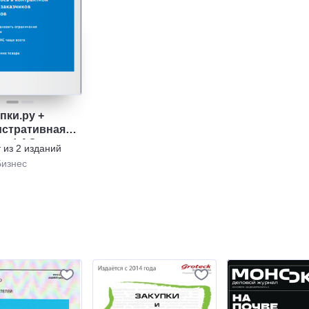
пки.ру +
стративная
ка ФАС
т из
2
изданий
Бизнес