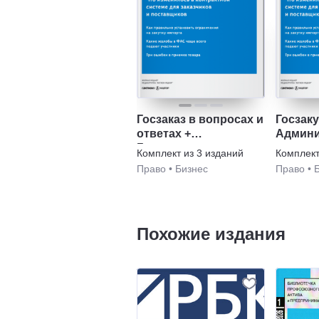
Госзаказ в вопросах и
Госзаку
ответах +
Админи
Госзакупки.ру +
практи
Комплект из
3
изданий
Комплек
Административная
Право
•
Бизнес
Право
•
практика ФАС
Похожие издания