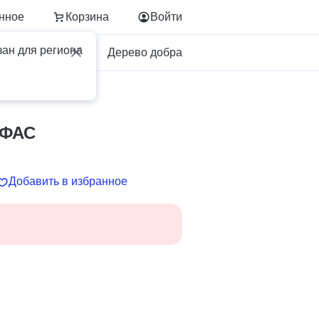
нное
Корзина
Войти
зан для региона
Для бизнеса
Дерево добра
АС
 ФАС
Добавить в избранное