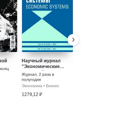
вой
Научный журнал
Подмосковье
"Экономические
месяц
Журнал
,
2 раза в
системы"
полугодие
Журнал
,
2 раза в
полугодие
Бизнес
Экономика
•
Бизнес
576,82 ₽
1279,12 ₽