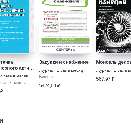
течка
Закупки и снабжение
Монокль дело
юзного актива
Журнал
,
1 раз в месяц
Журнал
,
1 раз в 
принимателей
2 раза в месяц
Бизнес
567,97 ₽
ость
•
Бизнес
5424,64 ₽
 ₽
и