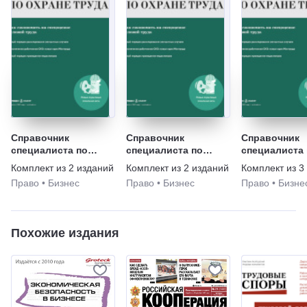
Справочник
Справочник
Справочник
специалиста по
специалиста по
специалиста 
охране труда +
охране труда +
охране труда
Комплект из
2
изданий
Комплект из
2
изданий
Комплект из
3
Нормативные акты
Охрана труда в
Нормативные
Право
•
Бизнес
Право
•
Бизнес
Право
•
Бизне
по охране труда
вопросах и ответах
по охране тр
Охрана труда
вопросах и о
Похожие издания