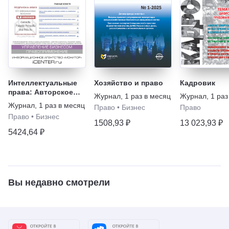
Интеллектуальные
Хозяйство и право
Кадровик
права: Авторское
Журнал
,
1 раз в месяц
Журнал
,
1 раз
право. Патентное
Журнал
,
1 раз в месяц
Право
•
Бизнес
Право
право. Товарные
Право
•
Бизнес
знаки
1508,93 ₽
13 023,93 ₽
5424,64 ₽
Вы недавно смотрели