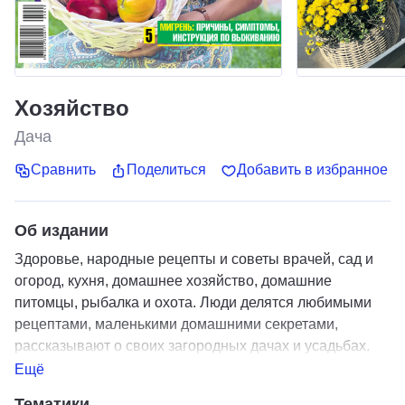
Хозяйство
Дача
Сравнить
Поделиться
Добавить в избранное
Об издании
Здоровье, народные рецепты и советы врачей, сад и
огород, кухня, домашнее хозяйство, домашние
питомцы, рыбалка и охота. Люди делятся любимыми
рецептами, маленькими домашними секретами,
рассказывают о своих загородных дачах и усадьбах.
Комментарии юристов социального характера. Все эти
Ещё
темы постоянно представлены в газете. Почти вся
Тематики