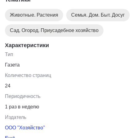
информация, содержащаяся в еженедельнике, имеет
четкую привязку ко времени и сезону и носит
Животные. Растения
Семья. Дом. Быт. Досуг
рекомендательный характер.
Сад. Огород. Приусадебное хозяйство
Характеристики
Тип
Газета
Количество страниц
24
Периодичность
1 раз в неделю
Издатель
ООО "Хозяйство"