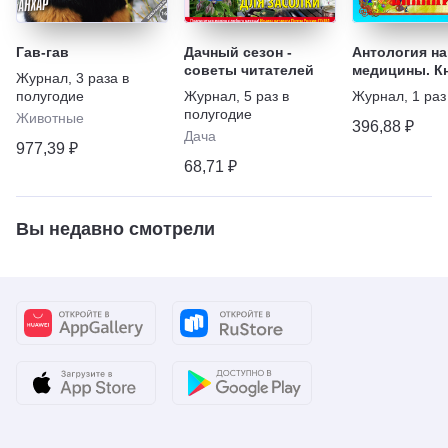
Гав-гав
Дачный сезон -
Антология н
советы читателей
медицины. К
Журнал
,
3 раза в
Знахаря. Сер
полугодие
Журнал
,
5 раз в
Журнал
,
1 раз
полугодие
Животные
396,88 ₽
Дача
977,39 ₽
68,71 ₽
Вы недавно смотрели