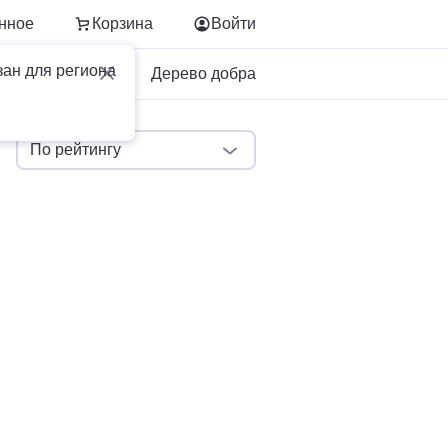
нное
Корзина
Войти
зан для региона
Для бизнеса
Дерево добра
По рейтингу