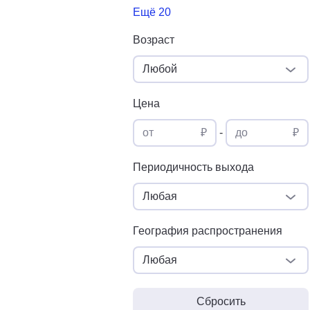
Ещё 20
Возраст
Любой
Цена
от
₽
-
до
₽
Периодичность выхода
Любая
География распространения
Любая
Сбросить