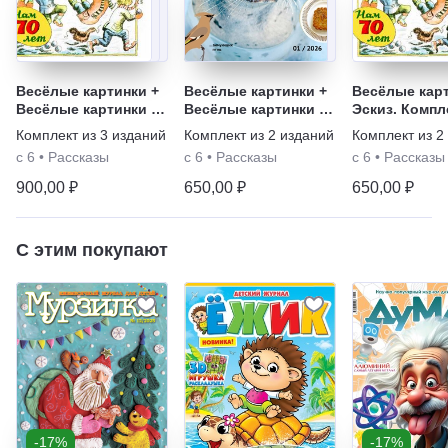
Весёлые картинки +
Весёлые картинки +
Весёлые карт
Весёлые картинки о
Весёлые картинки о
Эскиз. Компл
природе. Журнал
природе. Журнал
Комплект из
3
изданий
Комплект из
2
изданий
Комплект из
2
для детей "Филя" +
для детей "Филя".
с 6
•
Рассказы
с 6
•
Рассказы
с 6
•
Рассказы
Эскиз. Комплект
Комплект
900,00 ₽
650,00 ₽
650,00 ₽
С этим покупают
-17%
-17%