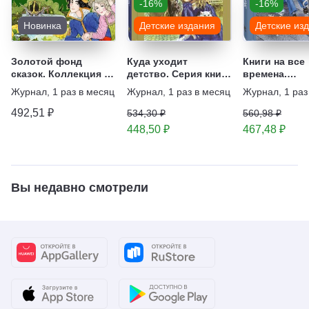
-16%
-16%
Новинка
Детские издания
Детские из
Золотой фонд
Куда уходит
Книги на все
сказок. Коллекция из
детство. Серия книг
времена.
100 произведений
для юного
Бестселлеры
Журнал
,
1 раз в месяц
Журнал
,
1 раз в месяц
Журнал
,
1 раз
поколения
детской лите
Серия книг
492,51 ₽
534,30 ₽
560,98 ₽
448,50 ₽
467,48 ₽
Вы недавно смотрели