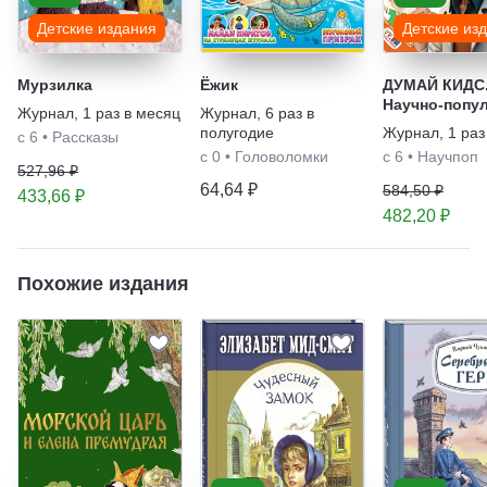
Детские издания
Детские из
Мурзилка
Ёжик
ДУМАЙ КИДС
Научно-попу
Журнал
,
1 раз в месяц
Журнал
,
6 раз в
журнал для д
полугодие
Журнал
,
1 раз
с 6
•
Рассказы
с 0
•
Головоломки
с 6
•
Научпоп
527,96 ₽
64,64 ₽
584,50 ₽
433,66 ₽
482,20 ₽
Похожие издания