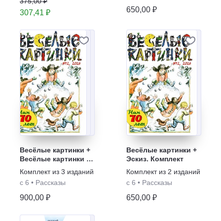
375,00 ₽
650,00 ₽
307,41 ₽
Весёлые картинки +
Весёлые картинки +
Весёлые картинки о
Эскиз. Комплект
природе. Журнал
Комплект из
3
изданий
Комплект из
2
изданий
для детей "Филя" +
с 6
•
Рассказы
с 6
•
Рассказы
Эскиз. Комплект
900,00 ₽
650,00 ₽