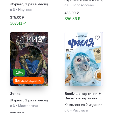
для детей "Филя"
Журнал
,
1 раз в месяц
с 0
•
Головоломки
с 6
•
Научпоп
435,00 ₽
375,00 ₽
356,86 ₽
307,41 ₽
-18%
Детские издания
Эскиз
Весёлые картинки +
Весёлые картинки о
Журнал
,
1 раз в месяц
природе. Журнал
Комплект из
2
изданий
с 6
•
Мастерская
для детей "Филя".
с 6
•
Рассказы
Комплект