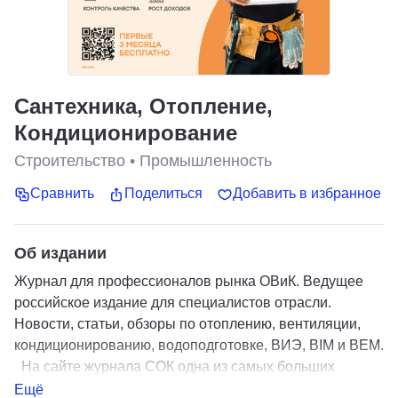
Сантехника, Отопление,
Кондиционирование
Строительство
•
Промышленность
Сравнить
Поделиться
Добавить в избранное
Об издании
Журнал для профессионалов рынка ОВиК. Ведущее
российское издание для специалистов отрасли.
Новости, статьи, обзоры по отоплению, вентиляции,
кондиционированию, водоподготовке, ВИЭ, BIM и BEM.
На сайте журнала СОК одна из самых больших
отраслевых онлайн библиотек инструкций на
Ещё