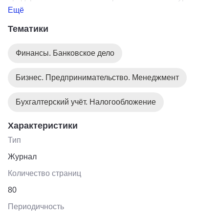
электронной версией - идеальный вариант подписки,
Ещё
который позволяет читать с комфортом на бумаге,
Тематики
делать заметки, отмечать важные моменты и иметь
оперативный доступ ко всем материалам журнала за
Финансы. Банковское дело
любой период на сайте. Логин и пароль к сайту pb
buhgalteria в первом номере журнала.
Бизнес. Предпринимательство. Менеджмент
Бухгалтерский учёт. Налогообложение
Характеристики
Тип
Журнал
Количество страниц
80
Периодичность