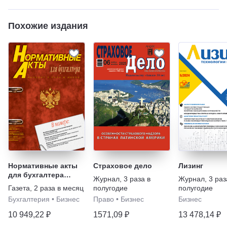
Похожие издания
Нормативные акты
Страховое дело
Лизинг
для бухгалтера
Журнал
,
3 раза в
Журнал
,
3 раз
(печатный журнал +
Газета
,
2 раза в месяц
полугодие
полугодие
электронная версия)
Бухгалтерия
•
Бизнес
Право
•
Бизнес
Бизнес
10 949,22 ₽
1571,09 ₽
13 478,14 ₽