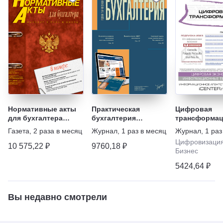
Нормативные акты
Практическая
Цифровая
для бухгалтера
бухгалтерия
трансформа
(печатный журнал)
(печатный журнал)
Газета
,
2 раза в месяц
Журнал
,
1 раз в месяц
Журнал
,
1 раз
Цифровизаци
10 575,22 ₽
9760,18 ₽
Бизнес
5424,64 ₽
Вы недавно смотрели