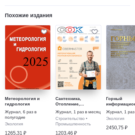
Похожие издания
Метеорология и
Сантехника,
Горный
гидрология
Отопление,
информацион
Кондиционирование
аналитическ
Журнал
,
6 раз в
Журнал
,
1 раз в месяц
Журнал
,
1 раз
бюллетень (н
полугодие
Строительство
•
Экология
технический 
Экология
Промышленность
Mining Inform
2450,75 ₽
and Analytica
1265,31 ₽
1203,46 ₽