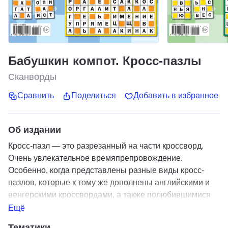
Бабушкин компот. Кросс-пазлы
Сканворды
Сравнить
Поделиться
Добавить в избранное
Об издании
Кросс-пазл — это разрезанный на части кроссворд.
Очень увлекательное времяпрепровождение.
Особенно, когда представлены разные виды кросс-
пазлов, которые к тому же дополнены английскими и
венгерскими кроссвордами, а также полюбившимися
всем сканвордами. 7 выпусков: с №8 по №1/27.
Ещё
Тематики