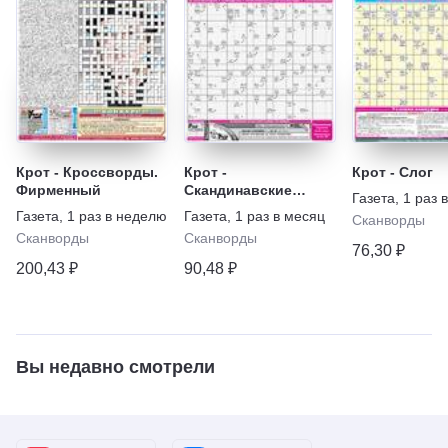
Крот - Кроссворды.
Крот -
Крот - Слог
Фирменный
Скандинавские
Газета
,
1 раз 
кроссворды.
Газета
,
1 раз в неделю
Газета
,
1 раз в месяц
Сканворды
Спецвыпуск
Сканворды
Сканворды
76,30 ₽
200,43 ₽
90,48 ₽
Вы недавно смотрели