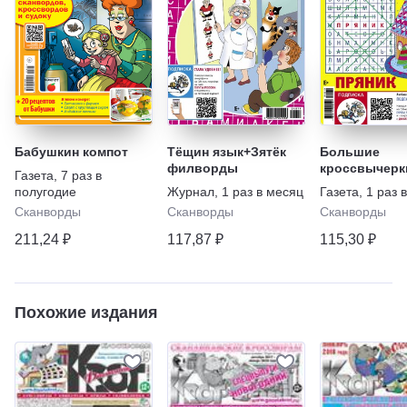
Бабушкин компот
Тёщин язык+Зятёк
Большие
филворды
кроссвычерк
Газета
,
7 раз в
полугодие
Журнал
,
1 раз в месяц
Газета
,
1 раз 
Сканворды
Сканворды
Сканворды
211,24 ₽
117,87 ₽
115,30 ₽
Похожие издания