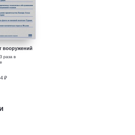
т вооружений
3 раза в
е
94 ₽
и