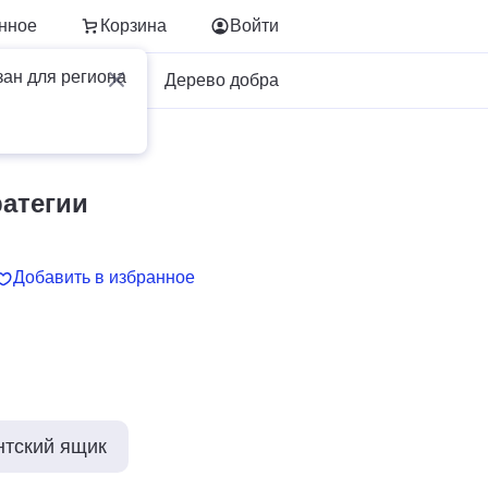
нное
Корзина
Войти
зан для региона
Для бизнеса
Дерево добра
атегии
Добавить в избранное
нтский ящик