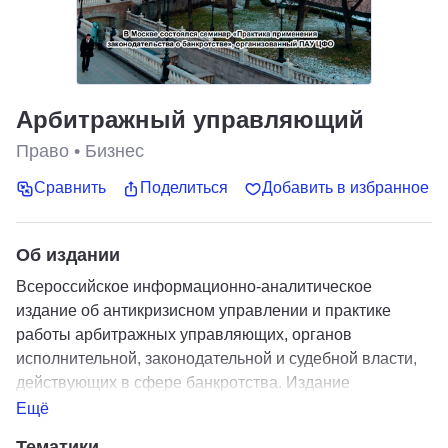
Арбитражный управляющий
Право
•
Бизнес
Сравнить
Поделиться
Добавить в избранное
Об издании
Всероссийское информационно-аналитическое
издание об антикризисном управлении и практике
работы арбитражных управляющих, органов
исполнительной, законодательной и судебной власти,
действующих в сфере банкротства. Издание
рассчитано как на арбитражных управляющих, так и на
Ещё
всех специалистов, чья деятельность связана с
Тематики