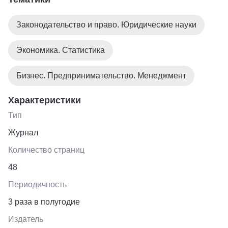
антикризисным управлением и сопровождением
процедур банкротства, а также на преподавателей и
Законодательство и право. Юридические науки
студентов профильных вузов.
Экономика. Статистика
Бизнес. Предпринимательство. Менеджмент
Характеристики
Тип
Журнал
Количество страниц
48
Периодичность
3 раза в полугодие
Издатель