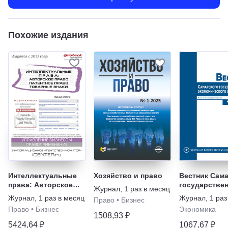
Похожие издания
Интеллектуальные
Хозяйство и право
Вестник Сам
права: Авторское
государстве
Журнал
,
1 раз в месяц
право. Патентное
экономическ
Журнал
,
1 раз в месяц
Журнал
,
1 раз
Право
•
Бизнес
право. Товарные
университет
Право
•
Бизнес
Экономика
знаки
1508,93 ₽
5424,64 ₽
1067,67 ₽