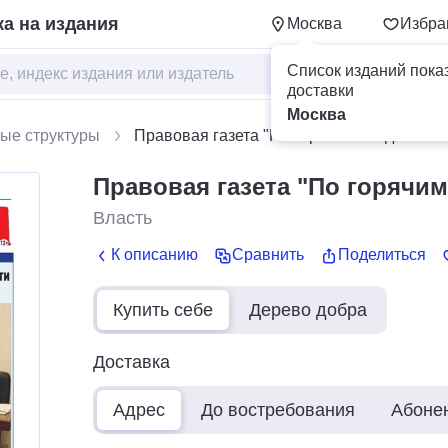
а на издания
Москва
Избра
Список изданий пока
доставки
Москва
ые структуры
Правовая газета "По горячим следам"
Правовая газета "По горячим
Власть
К описанию
Сравнить
Поделиться
Купить себе
Дерево добра
Доставка
Адрес
До востребования
Абоне