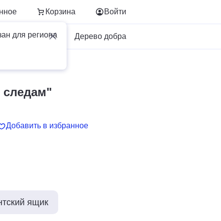
нное
Корзина
Войти
зан для региона
Для бизнеса
Дерево добра
 следам"
Добавить в избранное
нтский ящик