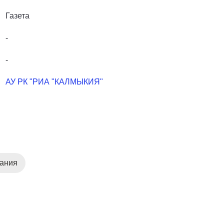
Газета
-
-
АУ РК "РИА "КАЛМЫКИЯ"
дания