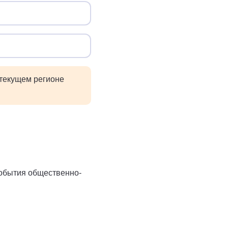
 текущем регионе
события общественно-