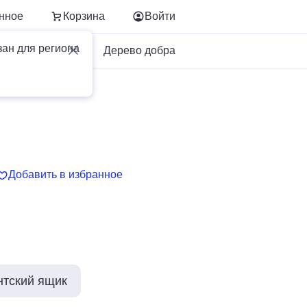
нное
Корзина
Войти
зан для региона
Для бизнеса
Дерево добра
Добавить в избранное
нтский ящик