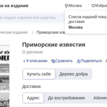
а на издания
Москва
Избра
Список изданий пока
доставки
Москва
ческие издания
Приморские известия
Приморские известия
О регионе
К описанию
Сравнить
Поделиться
Купить себе
Дерево добра
Доставка
Адрес
До востребования
Абоне